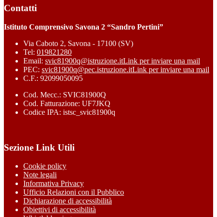
Contatti
Istituto Comprensivo Savona 2 “Sandro Pertini”
Via Caboto 2, Savona - 17100 (SV)
Tel:
019821280
Email:
svic81900q@istruzione.it
Link per inviare una mail
PEC:
svic81900q@pec.istruzione.it
Link per inviare una mail
C.F.: 92099050095
Cod. Mecc.: SVIC81900Q
Cod. Fatturazione: UF7JKQ
Codice IPA: istsc_svic81900q
Sezione Link Utili
Cookie policy
Note legali
Informativa Privacy
Ufficio Relazioni con il Pubblico
Dichiarazione di accessibilità
Obiettivi di accessibilità