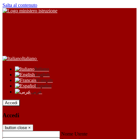
Salta al contenuto
Italiano
Italiano
English
Français
Español
عربى
Accedi
Accedi
button close
×
Nome Utente