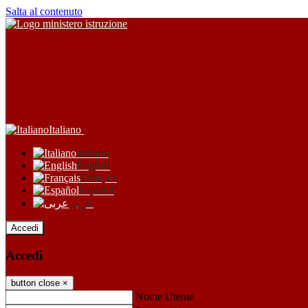
Salta al contenuto
Italiano
Italiano
English
Français
Español
عربى
Accedi
Accedi
button close
×
Nome Utente