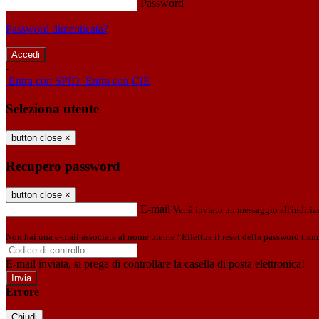
Password
Password dimenticata?
-
Entra con SPID
Entra con CIE
Seleziona utente
button close
×
Recupero password
button close
×
E-mail
Verrà inviato un messaggio all'indirizz
Non hai una e-mail associata al nome utente? Effettua il reset della password tram
E-mail inviata, si prega di controllare la casella di posta elettronica!
Errore
Chiudi