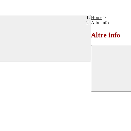
Home
>
Altre info
Altre info