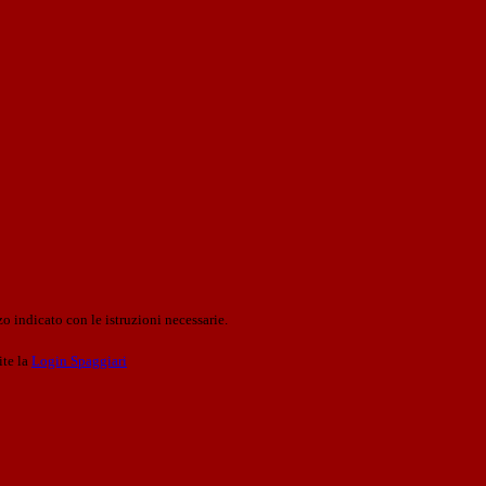
o indicato con le istruzioni necessarie.
ite la
Login Spaggiari