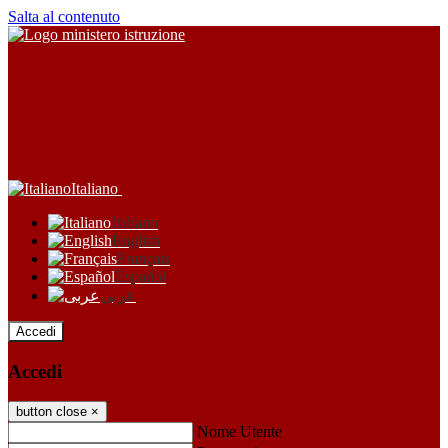
Salta al contenuto
Italiano
Italiano
English
Français
Español
عربى
Accedi
Accedi
button close
×
Nome Utente