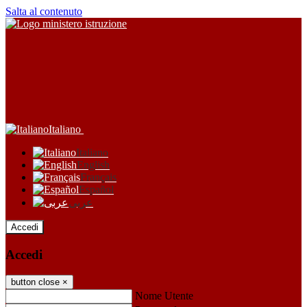
Salta al contenuto
Italiano
Italiano
English
Français
Español
عربى
Accedi
Accedi
button close
×
Nome Utente