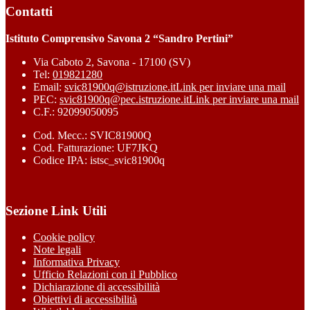
Contatti
Istituto Comprensivo Savona 2 “Sandro Pertini”
Via Caboto 2, Savona - 17100 (SV)
Tel:
019821280
Email:
svic81900q@istruzione.it
Link per inviare una mail
PEC:
svic81900q@pec.istruzione.it
Link per inviare una mail
C.F.: 92099050095
Cod. Mecc.: SVIC81900Q
Cod. Fatturazione: UF7JKQ
Codice IPA: istsc_svic81900q
Sezione Link Utili
Cookie policy
Note legali
Informativa Privacy
Ufficio Relazioni con il Pubblico
Dichiarazione di accessibilità
Obiettivi di accessibilità